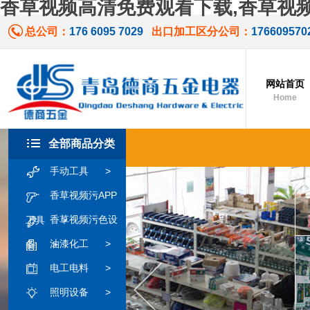
香草视频高清免费观看下载,香草视频
总公司：
176 6095 7029
出口加工区分公司：
176609570
网站首页
Home
全部商品分类
手动工具
>
香草视频污APP
香草视频污色设
工具
>
油漆化工
>
备
>
电工电料
>
照明设备
>