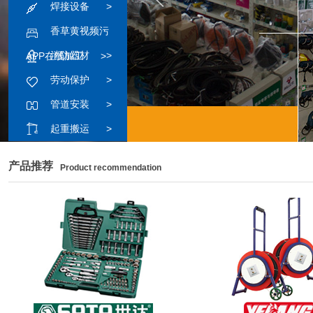
焊接设备
>
香草黄视频污
消防器材
>
APP在线加工
>
劳动保护
>
管道安装
>
起重搬运
>
产品推荐
Product recommendation