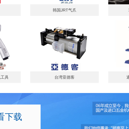
韩国JRT气爪
色工具
台湾亚德客
看下载